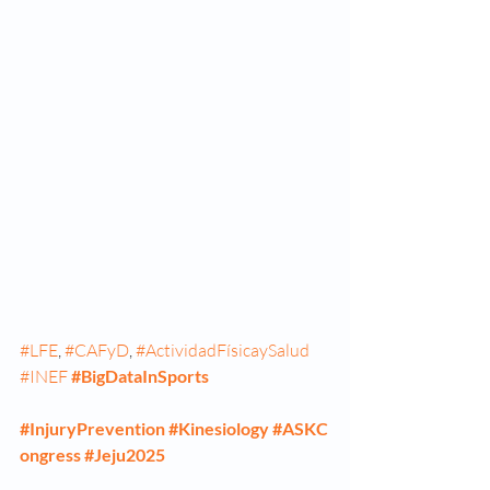
#LFE
, 
#CAFyD
, 
#ActividadFísicaySalud
#INEF
#BigDataInSports
#InjuryPrevention
#Kinesiology
#ASKC
ongress
#Jeju2025