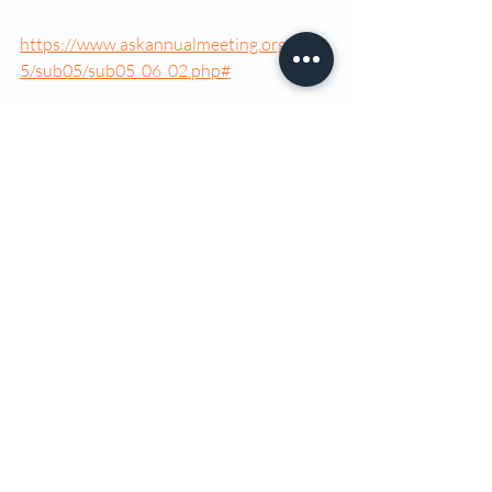
https://www.askannualmeeting.org/202
5/sub05/sub05_06_02.php#
Instagram: @hadinobari_official 
@
askinesiology
Entradas recientes
Ver todo