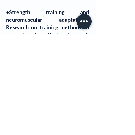
•Strength training and
neuromuscular adaptations:
Research on training methods to
maximize strength development,
hypertrophy, and functional
performance.
Entrenamiento de
fuerza y adaptaciones
neuromusculares: Investigación de
métodos de entrenamiento para
maximizar el desarrollo de la fuerza,
la hipertrofia y el rendimiento
funcional.
•Interacción entre ejercicio, salud
metabólica y terapias clínicas:
Análisis de cómo el entrenamiento
físico modula biomarcadores de